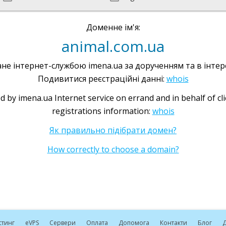
Доменне ім'я:
animal.com.ua
не інтернет-службою imena.ua за дорученням та в інтере
Подивитися реєстраційні данні:
whois
d by imena.ua Internet service on errand and in behalf of cl
registrations information:
whois
Як правильно підібрати домен?
How correctly to choose a domain?
стинг
e
VPS
Сервери
Оплата
Допомога
Контакти
Блог
Д