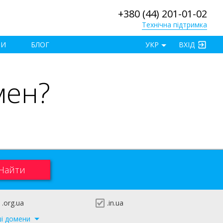
+380 (44) 201-01-02
Технічна підтримка
×
ТИ
БЛОГ
УКР
ВХІД
мен?
.org.ua
.in.ua
ші домени