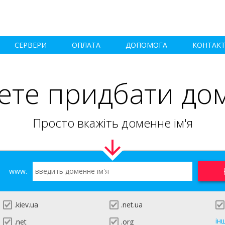
СЕРВЕРИ
ОПЛАТА
ДОПОМОГА
КОНТАК
ете придбати до
Просто вкажіть доменне ім'я
www.
.kiev.ua
.net.ua
ін
.net
.org