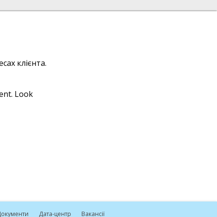
сах клієнта.
ient. Look
окументи
Дата-центр
Вакансії