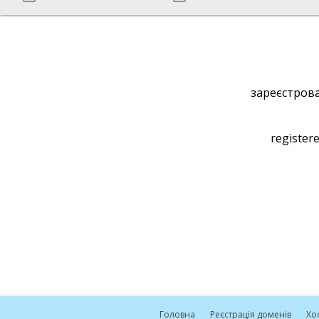
зареєстрова
registere
Головна
Реєстрація доменів
Хо