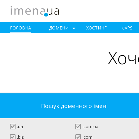
ГОЛОВНА
ДОМЕНИ
ХОСТИНГ
e
VPS
Хоч
Пошук доменного імені
.ua
.com.ua
.biz
.com